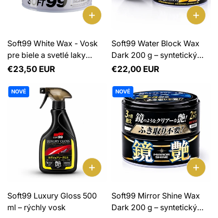
Soft99 White Wax - Vosk
Soft99 Water Block Wax
pre biele a svetlé laky
Dark 200 g – syntetický
300g
vosk na tmavé laky
Normálna
€23,50 EUR
Normálna
€22,00 EUR
cena
cena
NOVÉ
NOVÉ
Soft99 Luxury Gloss 500
Soft99 Mirror Shine Wax
ml – rýchly vosk
Dark 200 g – syntetický