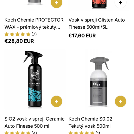
Impregnácia plastov a vinylu
Tornádor a napeňovače
Stierače
Disky a pneumatiky
Textil a čalúnenia
Merače laku
Škrabky a metličky
Koch Chemie PROTECTOR
Vosk v spreji Glisten Auto
Čistenie diskov a pneumatík
WAX - prémiový tekutý
Finesse 500ml/5L
Čistenie textilu a čalúnení
Zmesy do ostrekovačov
vosk 1L
(7)
Normálna
€17,60 EUR
Ochrana diskov a pneumatík
Impregnácia textilu a čalúnení
Normálna
€28,80 EUR
cena
Doplnky na kolesá
cena
Okná
Čistenie a leštenie okien
Ochrana okien, tekuté stierače
Doplnky na okná
Keramiky, vosky, sealanty
SiO2 vosk v spreji Ceramic
Koch Chemie S0.02 -
Čistenie a odmastnenie povrchu
Auto Finesse 500 ml
Tekutý vosk 500ml
Vosky
(4)
(1)