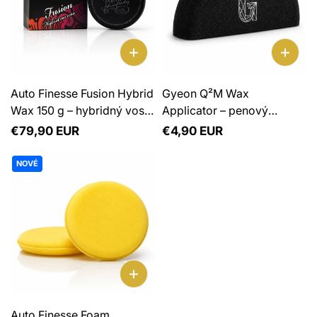
Auto Finesse Fusion Hybrid
Gyeon Q²M Wax
Wax 150 g – hybridný vosk
Applicator – penový
na lak
aplikátor
Normálna
€79,90 EUR
Normálna
€4,90 EUR
cena
cena
NOVÉ
Auto Finesse Foam