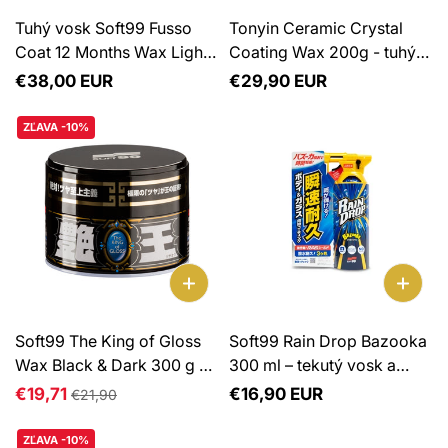
Tuhý vosk Soft99 Fusso
Tonyin Ceramic Crystal
Coat 12 Months Wax Light
Coating Wax 200g - tuhý
200g
syntetický vosk s obsahom
Normálna
€38,00 EUR
Normálna
€29,90 EUR
SiO₂
cena
cena
ZĽAVA -10%
Soft99 The King of Gloss
Soft99 Rain Drop Bazooka
Wax Black & Dark 300 g –
300 ml – tekutý vosk a
vosk pre tmavé laky
hydrofóbna ochrana laku
Normálna
€19,71
Normálna
€16,90 EUR
€21,90
cena
cena
ZĽAVA -10%