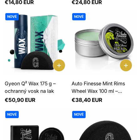
vosk na tmavé laky
Normálna
€14,80 EUR
Normálna
€24,80 EUR
cena
cena
NOVÉ
NOVÉ
Gyeon Q² Wax 175 g –
Auto Finesse Mint Rims
ochranný vosk na lak
Wheel Wax 100 ml –
syntetický vosk na disky
Normálna
€50,90 EUR
Normálna
€38,40 EUR
kolies
cena
cena
NOVÉ
NOVÉ