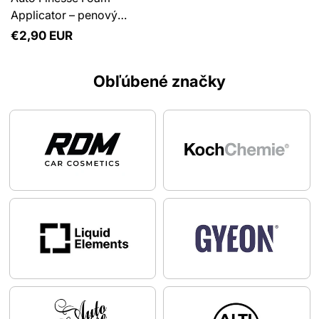
Applicator – penový
aplikátor
Normálna
€2,90 EUR
cena
Obľúbené značky