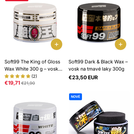
Soft99 The King of Gloss
Soft99 Dark & Black Wax –
Wax White 300 g – vosk
vosk na tmavé laky 300g
pre svetlé laky
(2)
Normálna
€23,50 EUR
Normálna
€19,71
€21,90
cena
cena
NOVÉ