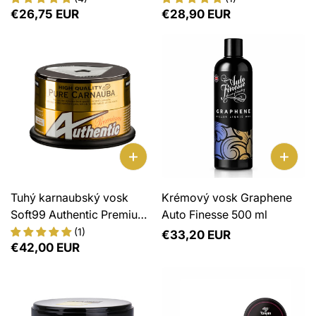
Normálna
€26,75 EUR
Normálna
€28,90 EUR
Keramická ochrana
cena
cena
Sealanty
Kabriolety
Motor, plasty, chróm
PPF, Wrap
Tuhý karnaubský vosk
Krémový vosk Graphene
Soft99 Authentic Premium
Auto Finesse 500 ml
200g
(1)
Normálna
€33,20 EUR
Normálna
€42,00 EUR
cena
cena