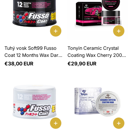
Tuhý vosk Soft99 Fusso
Tonyin Ceramic Crystal
Coat 12 Months Wax Dark
Coating Wax Cherry 200g
200g
- tuhý syntetický vosk
Normálna
€38,00 EUR
Normálna
€29,90 EUR
cena
cena