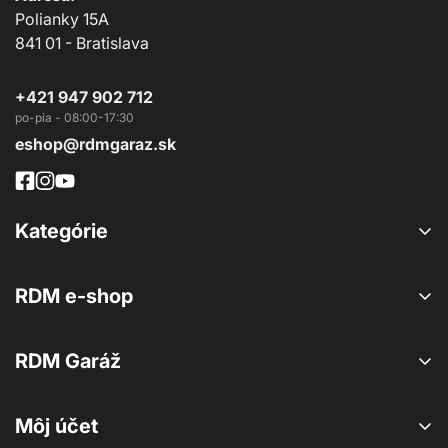
Polianky 15A
841 01 - Bratislava
+421 947 902 712
eshop@rdmgaraz.sk
Kategórie
Exteriér
RDM e-shop
Interiér
B2B Registrácia
Doplnky
RDM Garáž
Obchodné podmienky
Leštenie
Detailing
Ochrana osobných údajov
Príslušenstvo
Môj účet
Ochranné fólie
Reklamácie a vrátenie tovaru