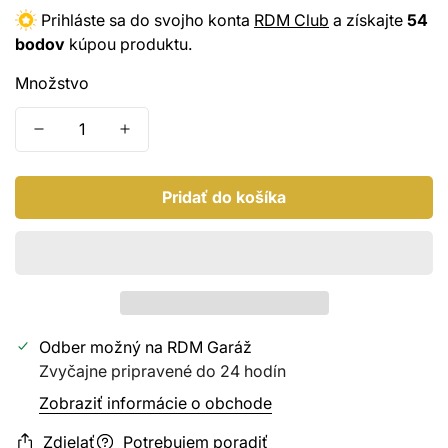
Prihláste sa do svojho konta
RDM Club
a získajte
54
Keramická ochrana
bodov
kúpou produktu.
Sealanty
Množstvo
Kabriolety
Motor, plasty, chróm
Pridať do košíka
PPF, Wrap
Odber možný na
RDM Garáž
Zvyčajne pripravené do 24 hodín
Zobraziť informácie o obchode
Zdielať
Potrebujem poradiť