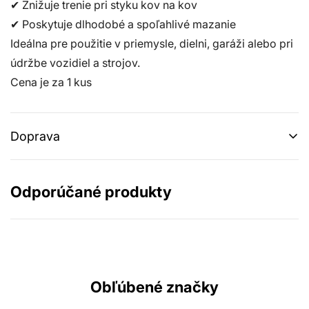
✔ Znižuje trenie pri styku kov na kov
✔ Poskytuje dlhodobé a spoľahlivé mazanie
Ideálna pre použitie v priemysle, dielni, garáži alebo pri
údržbe vozidiel a strojov.
Cena je za 1 kus
Doprava
Cena dopravy sa ráta na základe váhy produktov. Ceny
sa pohybujú od 2.99€. Pri hodnote objednávky nad
Odporúčané produkty
100€ máte dopravu zadarmo. Aktuálne využívame
prepravnú službu Packeta a DPD.
Možnosť osobného odberu v Bratislave - v RDM Garáži.
Obľúbené značky