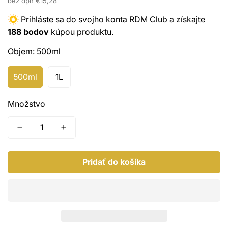
cena
bez dph
€15,28
Keramická ochrana
Prihláste sa do svojho konta
RDM Club
a získajte
188 bodov
kúpou produktu.
Sealanty
Objem:
500ml
Kabriolety
500ml
1L
Motor, plasty, chróm
Množstvo
PPF, Wrap
Pridať do košíka