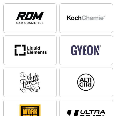
Nebezpečenstvo!
Horľavá kvapalina a pary. Môže byť smrteľný po požití a
vniknutí do dýchacích ciest. Dráždi kožu. Môže vyvolať
alergickú kožnú reakciu. Spôsobuje vážne podráždenie očí.
Toxický pre vodné organizmy, s dlhodobými účinkami.
zobraziť viac
Uchovávajte mimo dosahu tepla, horúcich povrchov, iskier,
otvoreného ohňa a iných zdrojov zapálenia. Nefajčite.
Zabráňte uvoľneniu do životného prostredia. Nevyvolávajte
zvracanie.