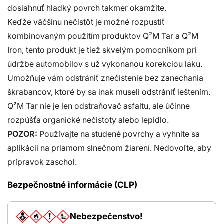
dosiahnuť hladký povrch takmer okamžite.
Keďže väčšinu nečistôt je možné rozpustiť
kombinovaným použitím produktov Q²M Tar a Q²M
Iron, tento produkt je tiež skvelým pomocníkom pri
údržbe automobilov s už vykonanou korekciou laku.
Umožňuje vám odstrániť znečistenie bez zanechania
škrabancov, ktoré by sa inak museli odstrániť leštením.
Q²M Tar nie je len odstraňovač asfaltu, ale účinne
rozpúšťa organické nečistoty alebo lepidlo.
POZOR:
Používajte na studené povrchy a vyhnite sa
aplikácii na priamom slnečnom žiarení. Nedovoľte, aby
prípravok zaschol.
Bezpečnostné informácie (CLP)
Nebezpečenstvo!