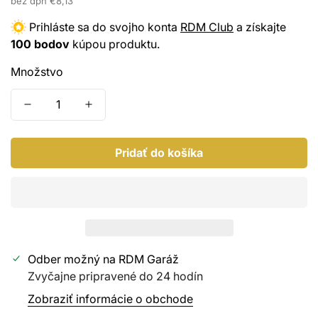
cena
bez dph
€8,13
Keramická ochrana
Prihláste sa do svojho konta
RDM Club
a získajte
100 bodov
kúpou produktu.
Sealanty
Množstvo
Kabriolety
Motor, plasty, chróm
PPF, Wrap
Pridať do košíka
Odber možný na
RDM Garáž
Zvyčajne pripravené do 24 hodín
Zobraziť informácie o obchode