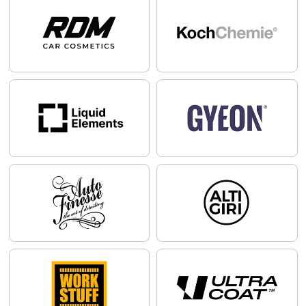
Nebezpečenstvo!
Veľmi horľavá kvapalina a pary. Spôsobuje vážne podráždenie
očí. Môže spôsobiť ospalosť alebo závraty. Ak je potrebná
lekárska pomoc, majte k dispozícii obal alebo etiketu výrobku.
Uchovávajte mimo dosahu detí. Uchovávajte mimo dosahu
zobraziť viac
tepla, horúcich povrchov, iskier, otvoreného ohňa a iných
zdrojov zapálenia. Nefajčite. Používajte iba na voľnom
priestranstve alebo v dobre vetranom priestore. PO
ZASIAHNUTÍ OČÍ: Niekoľko minút ich opatrne vyplachujte
vodou. Ak používate kontaktné šošovky a je to možné,
odstráňte ich. Pokračujte vo vyplachovaní. Uchovávajte
uzamknuté. Uchovávajte na dobre vetranom mieste. Nádobu
uchovávajte tesne uzavretú.