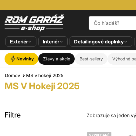
Exteriér
Interiér
Detailingové doplnky
Novinky
Zľavy a akcie
Best-sellery
Výhodné ba
Domov
MS v hokeji 2025
MS V Hokeji 2025
Filtre
Zobrazuje sa jeden v
VYPREDANÉ