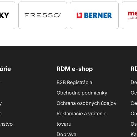
órie
RDM e-shop
R
r
B2B Registrácia
De
Obchodné podmienky
Oc
y
Ochrana osobných údajov
Ce
e
Reklamácie a vrátenie
On
enstvo
tovaru
Os
Doprava
Ka