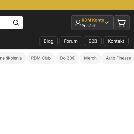
RDM Konto
Prihlásiť
Blog
Fórum
B2B
Kontakt
ine školenia
RDM Club
Do 20€
Merch
Auto Finesse