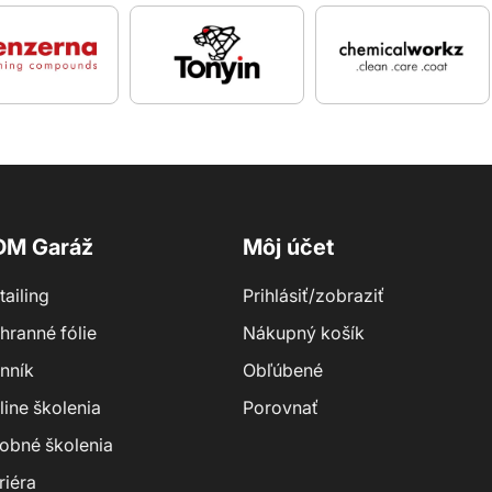
DM Garáž
Môj účet
tailing
Prihlásiť/zobraziť
hranné fólie
Nákupný košík
nník
Obľúbené
line školenia
Porovnať
obné školenia
riéra