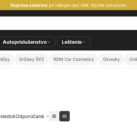
Doprava zadarmo
pri nákupe nad 49€. Rýchle doručenie.
Autopríslušenstvo
Leštenie
líčky
Držiaky ŠPZ
RDM Car Cosmetics
Okresky
Onl
ýsledok
Odporúčané