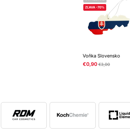
ZĽAVA -70%
Voňka Slovensko
Normálna
€0,90
€3,00
cena
Vypredané